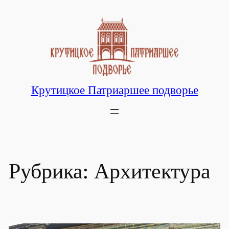
Перейти
к
содержимому
Крутицкое Патриаршее подворье
Рубрика:
Архитектура