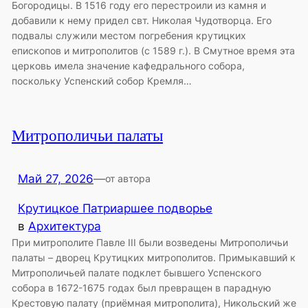
Богородицы. В 1516 году его перестроили из камня и
добавили к нему придел свт. Николая Чудотворца. Его
подвалы служили местом погребения крутицких
епископов и митрополитов (с 1589 г.). В Смутное время эта
церковь имела значение кафедрального собора,
поскольку Успенский собор Кремля…
Митрополичьи палаты
Май 27, 2026
—
от автора
Крутицкое Патриаршее подворье
в
Архитектура
При митрополите Павле III были возведены Митрополичьи
палаты – дворец Крутицких митрополитов. Примыкавший к
Митрополичьей палате подклет бывшего Успенского
собора в 1672-1675 годах был превращен в парадную
Крестовую палату (приёмная митрополита), Никольский же