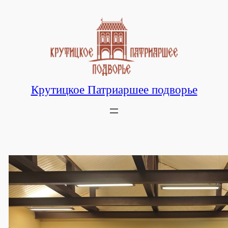
Перейти
к
содержимому
Крутицкое Патриаршее подворье